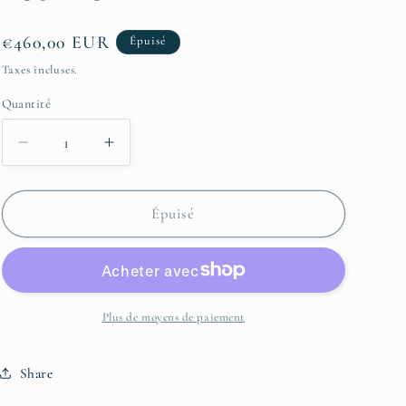
Prix
€460,00 EUR
Épuisé
habituel
Taxes incluses.
Quantité
Quantité
Réduire
Augmenter
la
la
quantité
quantité
de
de
Épuisé
Sac
Sac
Décoratif
Décoratif
Louboutin
Louboutin
en
en
résine
résine
Plus de moyens de paiement
Share