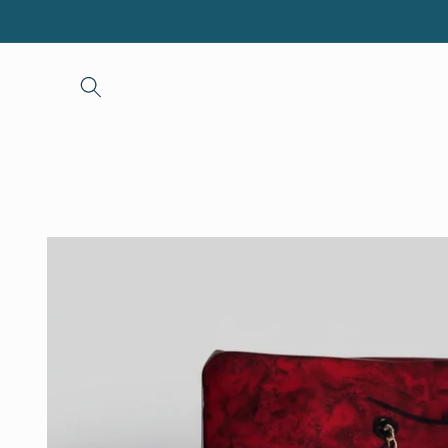
et passer
au
contenu
Passer aux
informations
produits